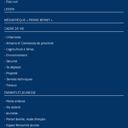
-
État civil
L'EDEN
MÉDIATHÈQUE « PIERRE BEYNET »
CADRE DE VIE
-
Urbanisme
-
Artisans et Commerces de proximité
-
L’agriculture à Sénas
-
Environnement
-
Sécurité
-
Se déplacer
-
Propreté
-
Services techniques
-
Travaux
ENFANTS ET JEUNESSE
-
Petite enfance
-
Vie scolaire
-
Jeunesse
-
Portail famille, mode d’emploi
-
Espace Rencontre Jeunes