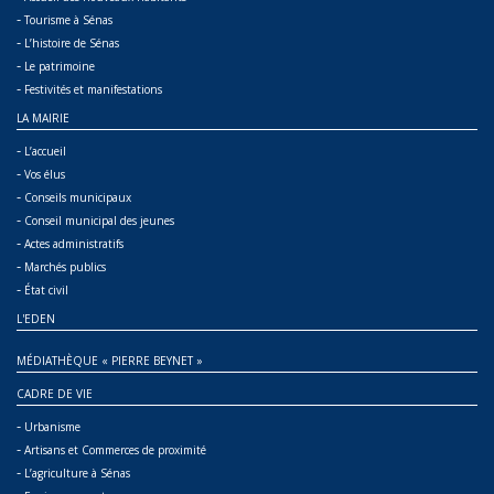
-
Tourisme à Sénas
-
L’histoire de Sénas
-
Le patrimoine
-
Festivités et manifestations
LA MAIRIE
-
L’accueil
-
Vos élus
-
Conseils municipaux
-
Conseil municipal des jeunes
-
Actes administratifs
-
Marchés publics
-
État civil
L'EDEN
MÉDIATHÈQUE « PIERRE BEYNET »
CADRE DE VIE
-
Urbanisme
-
Artisans et Commerces de proximité
-
L’agriculture à Sénas