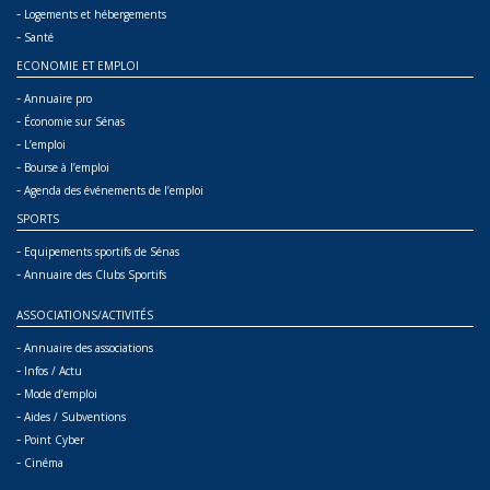
-
Logements et hébergements
-
Santé
ECONOMIE ET EMPLOI
-
Annuaire pro
-
Économie sur Sénas
-
L’emploi
-
Bourse à l’emploi
-
Agenda des événements de l’emploi
SPORTS
-
Equipements sportifs de Sénas
-
Annuaire des Clubs Sportifs
ASSOCIATIONS/ACTIVITÉS
-
Annuaire des associations
-
Infos / Actu
-
Mode d’emploi
-
Aides / Subventions
-
Point Cyber
-
Cinéma