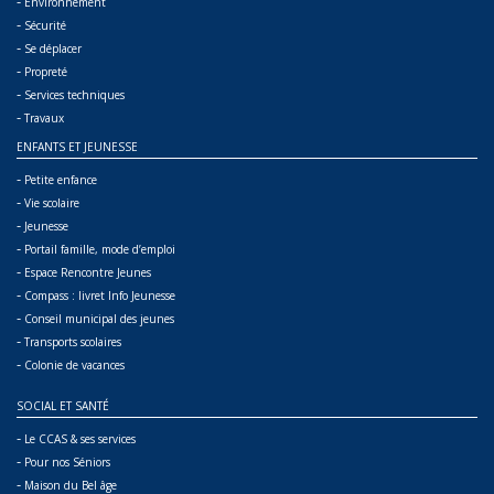
-
Environnement
-
Sécurité
-
Se déplacer
-
Propreté
-
Services techniques
-
Travaux
ENFANTS ET JEUNESSE
-
Petite enfance
-
Vie scolaire
-
Jeunesse
-
Portail famille, mode d’emploi
-
Espace Rencontre Jeunes
-
Compass : livret Info Jeunesse
-
Conseil municipal des jeunes
-
Transports scolaires
-
Colonie de vacances
SOCIAL ET SANTÉ
-
Le CCAS & ses services
-
Pour nos Séniors
-
Maison du Bel âge