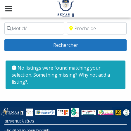
Mot clé
Proche de
Rechercher
Rechercher
No listings were found matching your
selection. Something missing? Why not
add a
listing?
.
BIENVENUE À SÉNAS
-
Accueil des nouveaux habitants