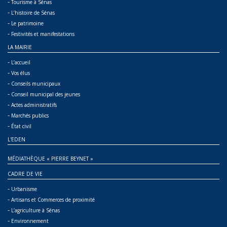
-
Tourisme à Sénas
-
L’histoire de Sénas
-
Le patrimoine
-
Festivités et manifestations
LA MAIRIE
-
L’accueil
-
Vos élus
-
Conseils municipaux
-
Conseil municipal des jeunes
-
Actes administratifs
-
Marchés publics
-
État civil
L'EDEN
MÉDIATHÈQUE « PIERRE BEYNET »
CADRE DE VIE
-
Urbanisme
-
Artisans et Commerces de proximité
-
L’agriculture à Sénas
-
Environnement