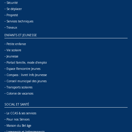
-
Sécurité
-
Se déplacer
-
Propreté
-
Services techniques
-
Travaux
ENFANTS ET JEUNESSE
-
Petite enfance
-
Vie scolaire
-
Jeunesse
-
Portail famille, mode d’emploi
-
Espace Rencontre Jeunes
-
Compass : livret Info Jeunesse
-
Conseil municipal des jeunes
-
Transports scolaires
-
Colonie de vacances
SOCIAL ET SANTÉ
-
Le CCAS & ses services
-
Pour nos Séniors
-
Maison du Bel âge
-
Logements et hébergements