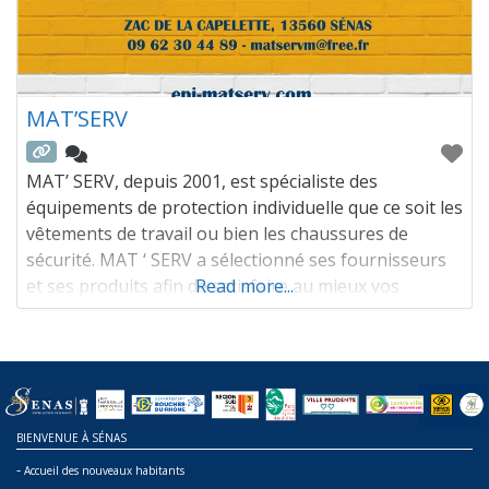
MAT’SERV
MAT’ SERV, depuis 2001, est spécialiste des
équipements de protection individuelle que ce soit les
vêtements de travail ou bien les chaussures de
sécurité. MAT ‘ SERV a sélectionné ses fournisseurs
et ses produits afin de satisfaire au mieux vos
Read more...
exigences en matière d’ E.P.I. mais aussi pour
répondre aux attentes des professionnels du BTP,
industrie, transport, restauration, collectivité, etc.
BIENVENUE À SÉNAS
-
Accueil des nouveaux habitants