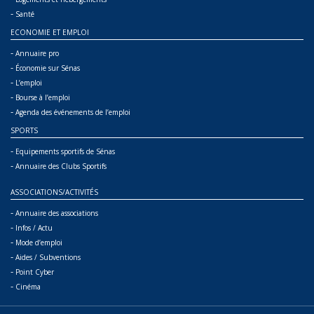
-
Santé
ECONOMIE ET EMPLOI
-
Annuaire pro
-
Économie sur Sénas
-
L’emploi
-
Bourse à l’emploi
-
Agenda des événements de l’emploi
SPORTS
-
Equipements sportifs de Sénas
-
Annuaire des Clubs Sportifs
ASSOCIATIONS/ACTIVITÉS
-
Annuaire des associations
-
Infos / Actu
-
Mode d’emploi
-
Aides / Subventions
-
Point Cyber
-
Cinéma